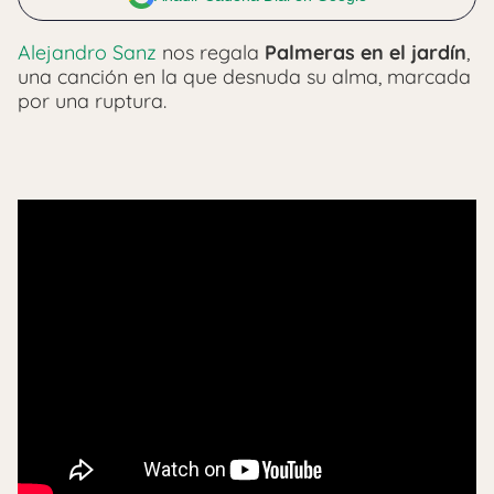
Alejandro Sanz
nos regala
Palmeras en el jardín
,
una canción en la que desnuda su alma, marcada
por una ruptura.