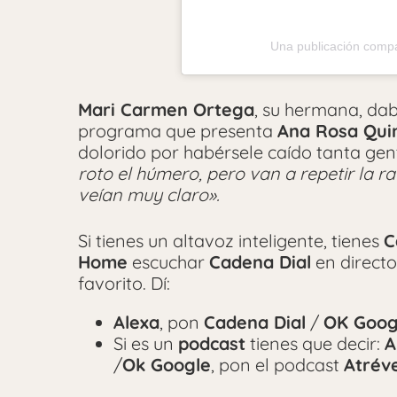
Una publicación compa
Mari Carmen Ortega
, su hermana, da
programa que presenta
Ana Rosa Qui
dolorido por habérsele caído tanta ge
roto el húmero, pero van a repetir la r
veían muy claro».
Si tienes un altavoz inteligente, tienes
C
Home
escuchar
Cadena Dial
en directo
favorito. Dí:
Alexa
, pon
Cadena Dial
/
OK Goog
Si es un
podcast
tienes que decir:
A
/
Ok Google
, pon el podcast
Atrév