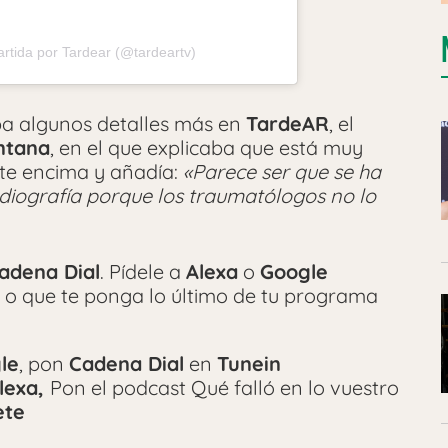
rtida por Tardear (@tardeartv)
ba algunos detalles más en
TardeAR
, el
ntana
, en el que explicaba que está muy
nte encima y añadía:
«Parece ser que se ha
adiografía porque los traumatólogos no lo
adena Dial
. Pídele a
Alexa
o
Google
 o que te ponga lo último de tu programa
le
, pon
Cadena Dial
en
Tunein
lexa,
Pon el podcast Qué falló en lo vuestro
ete