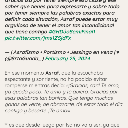
Gracias Isa por tener siempre esa clase y ese
saber que tienes para expresarte y sobre todo
por tener siempre las palabras exactas para
definir cada situación, Asraf puede estar muy
orgulloso de tener el amor tan incondicional
que tiene contigo
#GHDúoSemiFinal1
pic.twitter.com/jms1ZSjdFx
— | Asrafismo • Portismo • Jessingo en vena | ♥️
(@SrtaGuada_)
February 25, 2024
En ese momento
Asraf
, que la escuchaba
espectante y sonriente, no ha podido evitar
romperse mientras decía:
«¡Gracias, cari! Te amo,
ya queda poco. Te amo y te quiero. Gracias por
esas palabras tan bonitas. Que tengo muchas
ganas de verte, de abrazarte, de estar todo el día
contigo y besarte. ¡Te amo!».
Y es que desde luego por Isa no va a ser, ya que