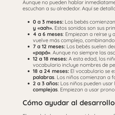
Aunque no pueden hablar inmediatamen
escuchan a su alrededor. Aquí se detall
0 a 3 meses:
Los bebés comienzan 
y «aah».
Estos sonidos son sus pri
4 a 6 meses
: Empiezan a reírse y 
vuelve más complejo, combinando 
7 a 12 meses:
Los bebés suelen dec
«papá»
. Aunque no siempre las aso
12 a 18 meses:
A esta edad, los niñ
vocabulario incluye nombres de per
18 a 24 meses:
El vocabulario se 
palabras
. Los niños comienzan a f
2 a 3 años:
Los niños pueden usar 
complejas
. Empiezan a usar prono
Cómo ayudar al desarrollo