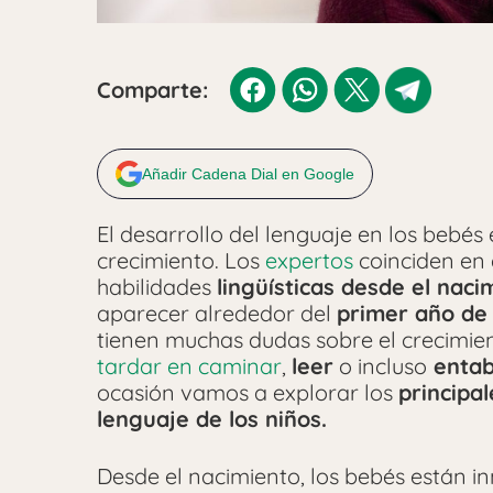
Comparte:
Añadir Cadena Dial en Google
El desarrollo del lenguaje en los bebés
crecimiento. Los
expertos
coinciden en 
habilidades
lingüísticas desde el naci
aparecer alrededor del
primer año de
tienen muchas dudas sobre el crecimien
tardar en caminar
,
leer
o incluso
entab
ocasión vamos a explorar los
principal
lenguaje de los niños.
Desde el nacimiento, los bebés están 