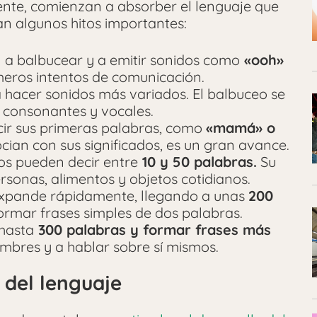
te, comienzan a absorber el lenguaje que
an algunos hitos importantes:
a balbucear y a emitir sonidos como
«ooh»
meros intentos de comunicación.
a hacer sonidos más variados. El balbuceo se
consonantes y vocales.
ir sus primeras palabras, como
«mamá» o
cian con sus significados, es un gran avance.
os pueden decir entre
10 y 50 palabras.
Su
sonas, alimentos y objetos cotidianos.
expande rápidamente, llegando a unas
200
ormar frases simples de dos palabras.
hasta
300 palabras y formar frases más
mbres y a hablar sobre sí mismos.
 del lenguaje