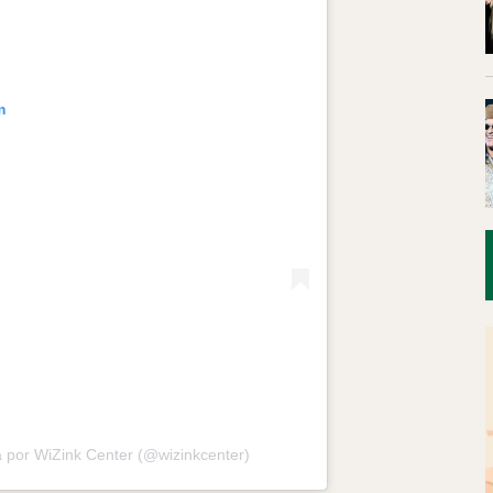
m
 por WiZink Center (@wizinkcenter)