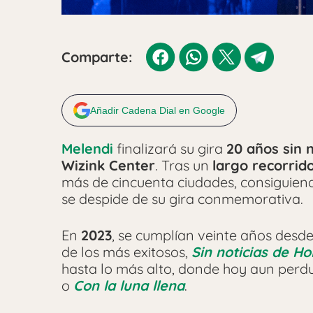
Comparte:
Añadir Cadena Dial en Google
Melendi
finalizará su gira
20 años sin n
Wizink Center
. Tras un
largo recorrid
más de cincuenta ciudades, consiguie
se despide de su gira conmemorativa.
En
2023
, se cumplían veinte años desde
de los más exitosos,
Sin noticias de H
hasta lo más alto, donde hoy aun per
o
Con la luna llena
.