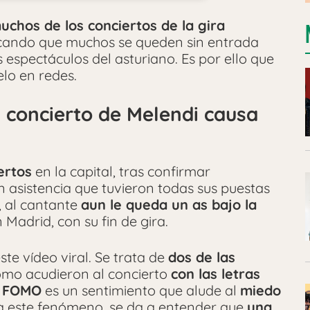
uchos de los conciertos de la gira
cando que muchos se queden sin entrada
 espectáculos del asturiano. Es por ello que
lo en redes.
l concierto de Melendi causa
ertos
en la capital, tras confirmar
n asistencia que tuvieron todas sus puestas
, al cantante
aun le queda un as bajo la
Madrid, con su fin de gira.
ste vídeo viral. Se trata de
dos de las
omo acudieron al concierto
con las letras
l
FOMO
es un sentimiento que alude al
miedo
a a este fenómeno, se da a entender que
una