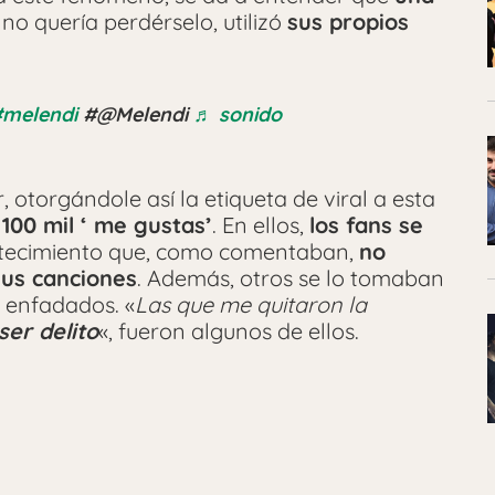
no quería perdérselo, utilizó
sus propios
melendi
#@Melendi
♬ sonido
 otorgándole así la etiqueta de viral a esta
e
100 mil ‘ me gustas’
. En ellos,
los fans se
tecimiento que, como comentaban,
no
sus canciones
. Además, otros se lo tomaban
 enfadados. «
Las que me quitaron la
ser delito
«, fueron algunos de ellos.