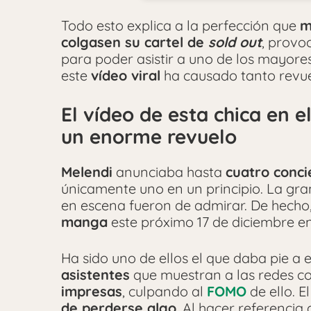
Todo esto explica a la perfección que
m
colgasen su cartel de
sold out
, provo
para poder asistir a uno de los mayores
este
vídeo viral
ha causado tanto revue
El vídeo de esta chica en e
un enorme revuelo
Melendi
anunciaba hasta
cuatro conci
únicamente uno en un principio. La gra
en escena fueron de admirar. De hecho
manga
este próximo 17 de diciembre en 
Ha sido uno de ellos el que daba pie a e
asistentes
que muestran a las redes c
impresas
, culpando al
FOMO
de ello. E
de perderse algo
. Al hacer referenci