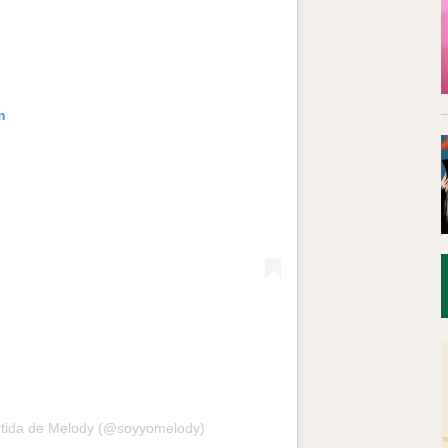
m
rtida de Melody (@soyyomelody)