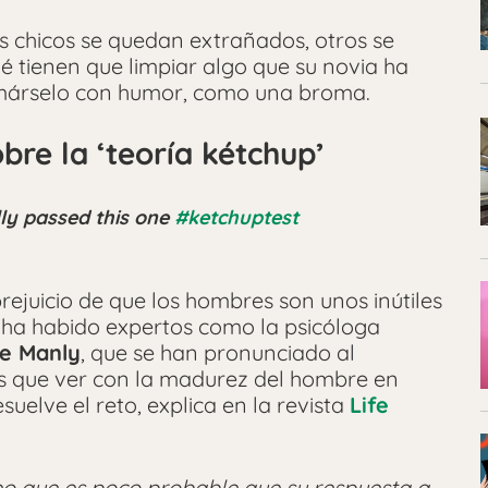
los chicos se quedan extrañados, otros se
 tienen que limpiar algo que su novia ha
omárselo con humor, como una broma.
bre la ‘teoría kétchup’
ly passed this one
#ketchuptest
prejuicio de que los hombres son unos inútiles
a ha habido expertos como la psicóloga
ie Manly
, que se han pronunciado al
ás que ver con la madurez del hombre en
uelve el reto, explica en la revista
Life
eo que es poco probable que su respuesta a