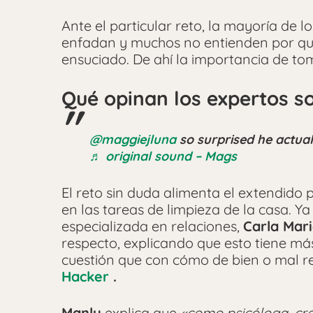
Ante el particular reto, la mayoría de 
enfadan y muchos no entienden por qué
ensuciado. De ahí la importancia de t
Qué opinan los expertos so
@maggiejluna
so surprised he actual
♬ original sound – Mags
El reto sin duda alimenta el extendido 
en las tareas de limpieza de la casa. Y
especializada en relaciones,
Carla Mar
respecto, explicando que esto tiene m
cuestión que con cómo de bien o mal res
Hacker
.
Manly
explica que
«como psicóloga, cr