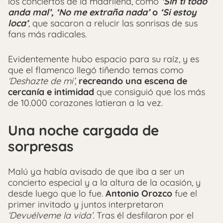
los conciertos de la madrileña, como
‘Sin ti todo
anda mal’, ‘No me extraña nada’
o
‘Si estoy
loca’
,
que sacaron a relucir las sonrisas de sus
fans más radicales.
Evidentemente hubo espacio para su raíz, y es
que el flamenco llegó tiñendo temas como
‘Deshazte de mi’
,
recreando una escena de
cercanía e intimidad
que consiguió que los más
de 10.000 corazones latieran a la vez.
Una noche cargada de
sorpresas
Malú ya había avisado de que iba a ser un
concierto especial y a la altura de la ocasión, y
desde luego que lo fue.
Antonio Orozco
fue el
primer invitado y juntos interpretaron
‘Devuélveme la vida’.
Tras él desfilaron por el