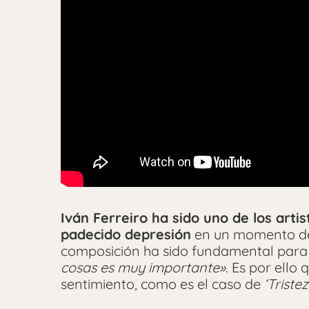
Iván Ferreiro ha sido uno de los art
padecido depresión
en un momento det
composición ha sido fundamental para é
cosas es muy importante»
. Es por ello
sentimiento, como es el caso de
‘Tristez