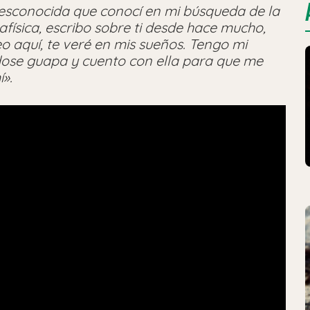
desconocida que conocí en mi búsqueda de la
afísica, escribo sobre ti desde hace mucho,
eo aquí, te veré en mis sueños. Tengo mi
ndose guapa y cuento con ella para que me
í».