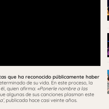
istas que ha reconocido públicamente haber
erminado de su vida. En este proceso, la
l, quien afirma:
«Ponerle nombre a las
 que algunas de sus canciones plasman este
a’,
publicada hace casi veinte años.