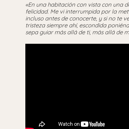
«En una habitación con vista con una 
felicidad. Me vi interrumpida por la met
incluso antes de conocerte, y si no te v
tristeza siempre ahí, escondida ponié
sepa guiar más allá de ti, más allá de m