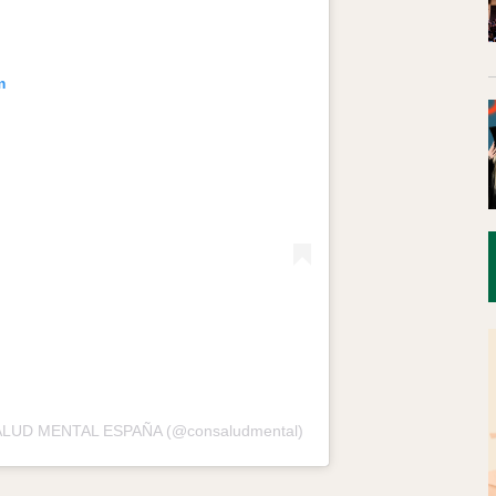
m
 SALUD MENTAL ESPAÑA (@consaludmental)