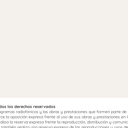
odos los derechos reservados
ramas radiofónicos y las obras y prestaciones que formen parte de e
 la oposición expresa frente al uso de sus obras y prestaciones en la
aliza la reserva expresa frente la reproducción, distribución y comuni
mo, también realiza una reserva expresa de las reproducciones y usos d