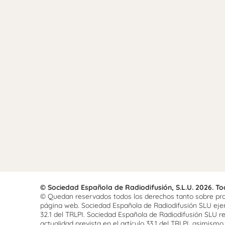
© Sociedad Española de Radiodifusión, S.L.U. 2026. T
© Quedan reservados todos los derechos tanto sobre prog
página web. Sociedad Española de Radiodifusión SLU ejerce
32.1 del TRLPI. Sociedad Española de Radiodifusión SLU re
actualidad prevista en el artículo 33.1 del TRLPI, asimis