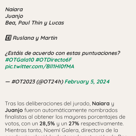
Naiara
Juanjo
Bea, Paul Thin y Lucas
4️⃣ Ruslana y Martin
¿Estáis de acuerdo con estas puntuaciones?
#OTGala10
#OTDirecto6F
pic.twitter.com/Bll1Hl0fMA
— #OT2023 (@OT24h)
February 5, 2024
Tras las deliberaciones del jurado,
Naiara
y
Juanjo
fueron automáticamente nombrados
finalistas al obtener los mayores porcentajes de
votos, con un
28,5%
y un
27%
respectivamente.
Mientras tanto, Noemí Galera, directora de la