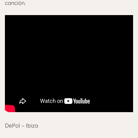
canción.
DePol – Ibiza