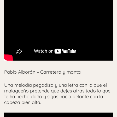
Pablo Alborán – Carretera y manta
Una melodía pegadiza y una letra con la que el
malagueño pretende que dejes atrás todo lo que
te ha hecho daño y sigas hacia delante con la
cabeza bien alta.