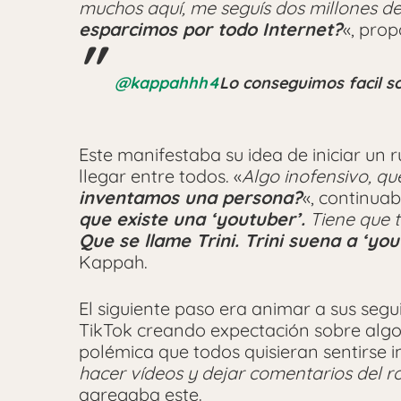
muchos aquí, me seguís dos millones d
esparcimos por todo Internet?
«, prop
@kappahhh4
Lo conseguimos facil 
Este manifestaba su idea de iniciar un
llegar entre todos. «
Algo inofensivo, q
inventamos una persona?
«, continuab
que existe una ‘youtuber’.
Tiene que t
Que se llame Trini. Trini suena a ‘you
Kappah.
El siguiente paso era animar a sus seg
TikTok creando expectación sobre algo o
polémica que todos quisieran sentirse i
hacer vídeos y dejar comentarios del rol
agregaba este.