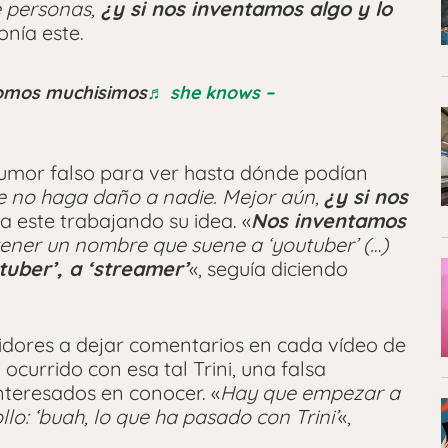
e personas,
¿y si nos inventamos algo y lo
onía este.
somos muchisimos
♬ she knows –
 rumor falso para ver hasta dónde podían
ue no haga daño a nadie. Mejor aún,
¿y si nos
a este trabajando su idea. «
Nos inventamos
ener un nombre que suene a ‘youtuber’ (…)
tuber’, a ‘streamer’
«, seguía diciendo
uidores a dejar comentarios en cada vídeo de
currido con esa tal Trini, una falsa
nteresados en conocer. «
Hay que empezar a
lo: ‘buah, lo que ha pasado con Trini’
«,