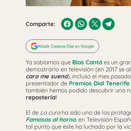
Comparte:
Añadir Cadena Dial en Google
Ya sabíamos que
Blas Cantó
es un gran
demostrarlo en televisión (en 2017 se 
cara me suena
), incluso el mes pasado
presentador de
Premios Dial Tenerife
también hemos podido descubrir una nu
repostería!
El de
La cura
ha sido uno de los protago
Famosos al horno
,
en Televisión Españo
tal punto que este ha luchado por la v