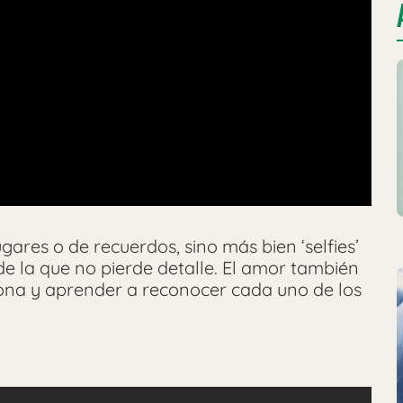
gares o de recuerdos, sino más bien ‘selfies’
de la que no pierde detalle. El amor también
rsona y aprender a reconocer cada uno de los