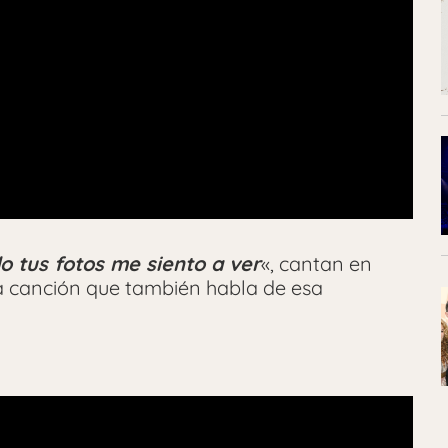
o tus fotos me siento a ver
«, cantan en
a canción que también habla de esa