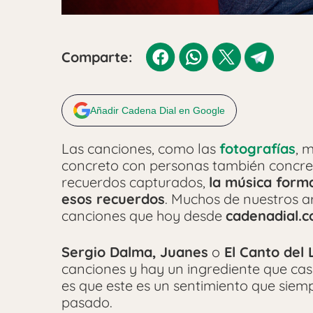
Comparte:
Añadir Cadena Dial en Google
Las canciones, como las
fotografías
, 
concreto con personas también concreta
recuerdos capturados,
la música form
esos recuerdos
. Muchos de nuestros ar
canciones que hoy desde
cadenadial.
Sergio Dalma,
Juanes
o
El Canto del 
canciones y hay un ingrediente que casi
es que este es un sentimiento que sie
pasado.