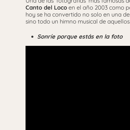
Una de las ‘fotografías’ más famosas d
Canto del Loco
en el año 2003 como pa
hoy se ha convertido no solo en una d
sino todo un himno musical de aquellos 
Sonríe porque estás en la foto