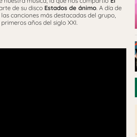
e nuestra música, la que nos compartió
El
rte de su disco
Estados de ánimo
. A día de
e las canciones más destacadas del grupo,
primeros años del siglo XXI.