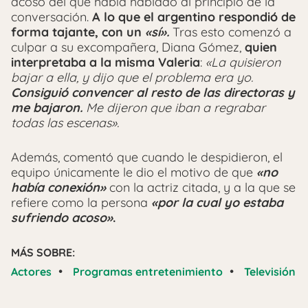
acoso del que había hablado al principio de la
conversación.
A lo que el argentino respondió de
forma tajante, con un
«sí».
Tras esto comenzó a
culpar a su excompañera, Diana Gómez,
quien
interpretaba a la misma Valeria
:
«La quisieron
bajar a ella, y dijo que el problema era yo.
Consiguió convencer al resto de las directoras y
me bajaron.
Me dijeron que iban a regrabar
todas las escenas».
Además, comentó que cuando le despidieron, el
equipo únicamente le dio el motivo de que
«no
había conexión»
con la actriz citada, y a la que se
refiere como la persona
«por la cual yo estaba
sufriendo acoso»
.
MÁS SOBRE:
•
•
Actores
Programas entretenimiento
Televisión