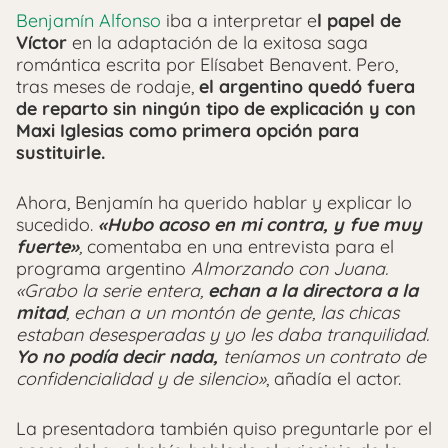
Benjamín Alfonso
iba a interpretar e
l papel de
Víctor
en la adaptación de la exitosa saga
romántica escrita por Elísabet Benavent. Pero,
tras meses de rodaje,
el argentino quedó fuera
de reparto sin ningún tipo de explicación y con
Maxi Iglesias como primera opción para
sustituirle.
Ahora, Benjamín ha querido hablar y explicar lo
sucedido.
«H
ubo
acoso en mi contra, y fue muy
fuerte»
,
comentaba en una entrevista para el
programa argentino
Almorzando con Juana.
«Grabo la serie entera,
echan a la directora a la
mitad
, echan a un montón de gente, las chicas
estaban desesperadas y yo les daba tranquilidad.
Yo no podía decir nada,
teníamos un contrato de
confidencialidad y de silencio»
, añadía el actor.
La presentadora también quiso preguntarle por el