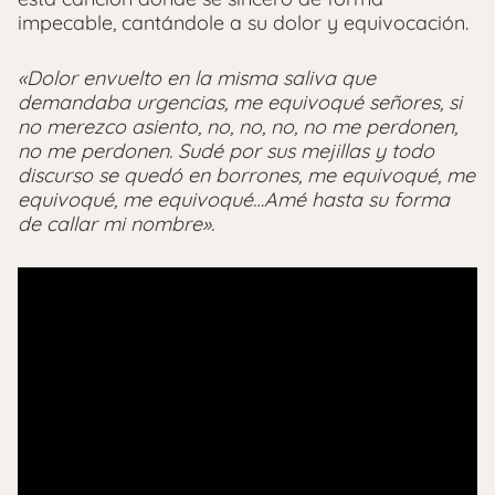
impecable, cantándole a su dolor y equivocación.
«Dolor envuelto en la misma saliva que
demandaba urgencias, me equivoqué señores, si
no merezco asiento, no, no, no, no me perdonen,
no me perdonen. Sudé por sus mejillas y todo
discurso se quedó en borrones, me equivoqué, me
equivoqué, me equivoqué…Amé hasta su forma
de callar mi nombre».