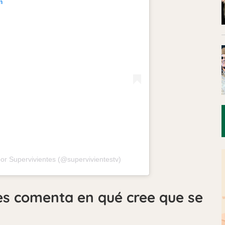
m
or Supervivientes (@supervivientestv)
es comenta en qué cree que se