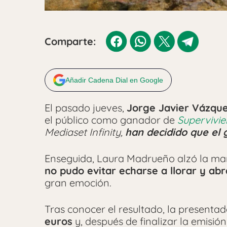
Comparte:
Añadir Cadena Dial en Google
El pasado jueves,
Jorge Javier Vázqu
el público como ganador de
Supervivie
Mediaset Infinity,
han decidido que el
Enseguida, Laura Madrueño alzó la man
no pudo evitar echarse a llorar y ab
gran emoción.
Tras conocer el resultado, la present
euros
y, después de finalizar la emisió