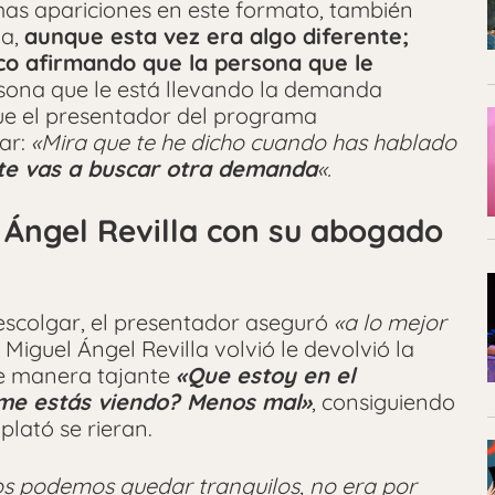
imas apariciones en este formato, también
ja,
aunque esta vez era algo diferente;
ico afirmando que la persona que le
rsona que le está llevando la demanda
que el presentador del programa
ar:
«Mira que te he dicho cuando has hablado
te vas a buscar otra demanda
«.
 Ángel Revilla con su abogado
descolgar, el presentador aseguró
«a lo mejor
e Miguel Ángel Revilla volvió le devolvió la
de manera tajante
«Que estoy en el
me estás viendo? Menos mal»
, consiguiendo
plató se rieran.
s podemos quedar tranquilos, no era por