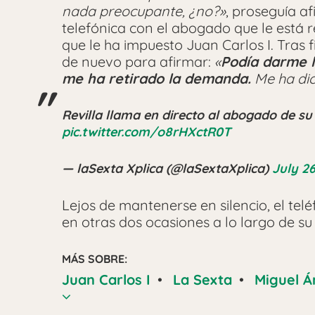
nada preocupante, ¿no?»
, proseguía a
telefónica con el abogado que le está
que le ha impuesto Juan Carlos I. Tras f
de nuevo para afirmar:
«
Podía darme l
me ha retirado la demanda.
Me ha dic
Revilla llama en directo al abogado de su
pic.twitter.com/o8rHXctR0T
— laSexta Xplica (@laSextaXplica)
July 26
Lejos de mantenerse en silencio, el tel
en otras dos ocasiones a lo largo de su 
MÁS SOBRE:
Juan Carlos I
•
La Sexta
•
Miguel Á