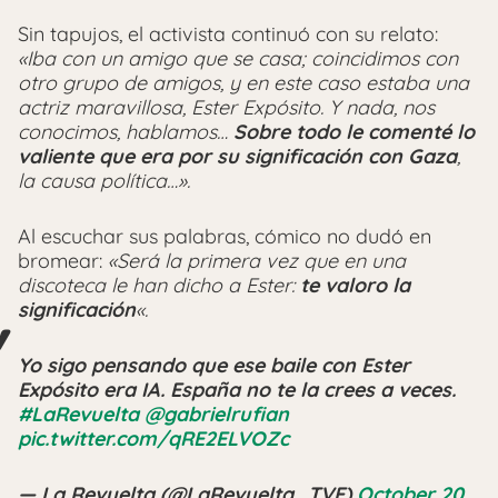
Sin tapujos, el activista continuó con su relato:
«Iba con un amigo que se casa; coincidimos con
otro grupo de amigos, y en este caso estaba una
actriz maravillosa, Ester Expósito. Y nada, nos
conocimos, hablamos…
Sobre todo le comenté lo
valiente que era por su significación
con Gaza
,
la causa política…».
Al escuchar sus palabras, cómico no dudó en
bromear:
«Será la primera vez que en una
discoteca le han dicho a Ester:
te valoro la
significación
«.
Yo sigo pensando que ese baile con Ester
Expósito era IA. España no te la crees a veces.
#LaRevuelta
@gabrielrufian
pic.twitter.com/qRE2ELVOZc
— La Revuelta (@LaRevuelta_TVE)
October 20,