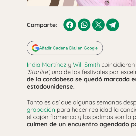
Comparte:
Añadir Cadena Dial en Google
India Martínez
y
Will Smith
coincidieron
‘Starlite’,
uno de los festivales por exce
de la cordobesa se quedó marcada en
estadounidense.
Tanto es así que algunas semanas des
grabación
para hacer realidad la canci
el cajón flamenco y las palmas son la
culmen de un encuentro agendado por