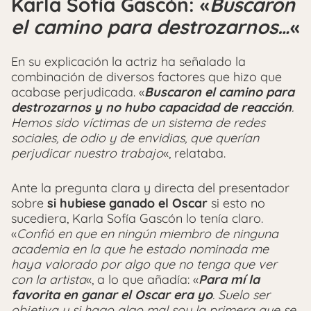
Karla Sofía Gascón: «
Buscaron
el camino para destrozarnos…
«
En su explicación la actriz ha señalado la
combinación de diversos factores que hizo que
acabase perjudicada. «
Buscaron el camino para
destrozarnos y no hubo capacidad de reacción
.
Hemos sido víctimas de un sistema de redes
sociales, de odio y de envidias, que querían
perjudicar nuestro trabajo
«, relataba.
Ante la pregunta clara y directa del presentador
sobre
si hubiese ganado el Oscar
si esto no
sucediera, Karla Sofía Gascón lo tenía claro.
«
Confió en que en ningún miembro de ninguna
academia en la que he estado nominada me
haya valorado por algo que no tenga que ver
con la artista
«, a lo que añadía: «
Para mí la
favorita en ganar el Oscar era yo
. Suelo ser
objetiva y si hago algo mal soy la primera que se