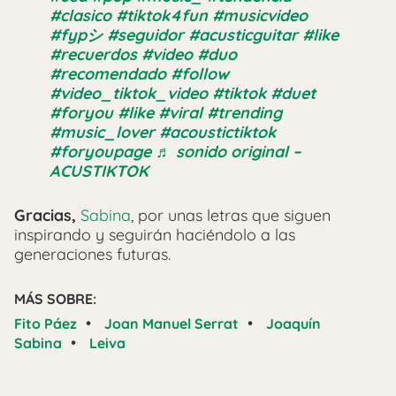
#clasico
#tiktok4fun
#musicvideo
#fypシ
#seguidor
#acusticguitar
#like
#recuerdos
#video
#duo
#recomendado
#follow
#video_tiktok_video
#tiktok
#duet
#foryou
#like
#viral
#trending
#music_lover
#acoustictiktok
#foryoupage
♬ sonido original –
ACUSTIKTOK
Gracias,
Sabina
, por unas letras que siguen
inspirando y seguirán haciéndolo a las
generaciones futuras.
MÁS SOBRE:
•
•
Fito Páez
Joan Manuel Serrat
Joaquín
•
Sabina
Leiva