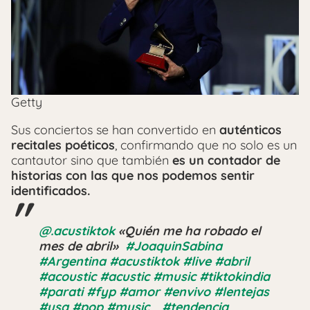
Getty
Sus conciertos se han convertido en
auténticos
recitales poéticos
, confirmando que no solo es un
cantautor sino que también
es un contador de
historias con las que nos podemos sentir
identificados.
@.acustiktok
«Quién me ha robado el
mes de abril» ️
#JoaquinSabina
#Argentina
#acustiktok
#live
#abril
#acoustic
#acustic
#music
#tiktokindia
#parati
#fyp
#amor
#envivo
#lentejas
#usa
#pop
#music_
#tendencia