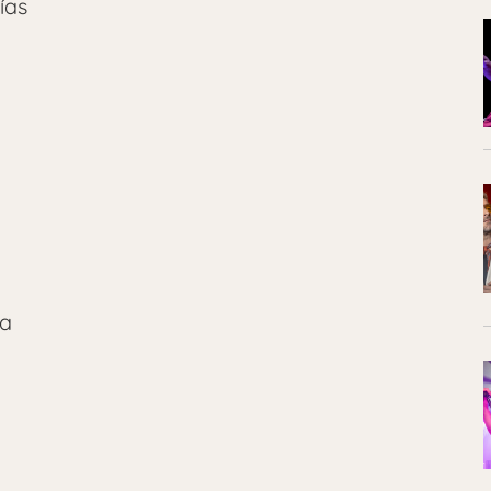
ías
la