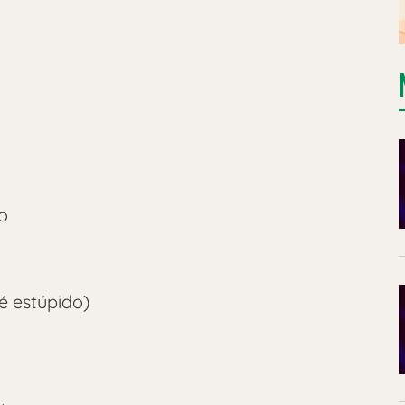
o
é estúpido)