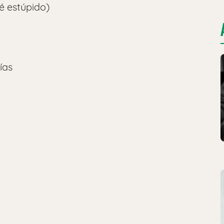
é estúpido)
ías