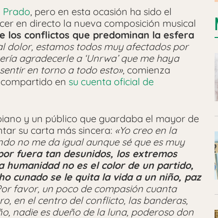
l Prado
, pero en esta ocasión ha sido el
er en directo la nueva composición musical
e los conflictos que predominan la esfera
al dolor, estamos todos muy afectados por
ería agradecerle a ‘Unrwa’ que me haya
sentir en torno a todo esto»
, comienza
a compartido en
su cuenta oficial de
l piano y un público que guardaba el mayor de
antar su carta más sincera:
«Yo creo en la
ndo no me da igual aunque sé que es muy
por fuera tan desunidos, los extremos
a humanidad no es el color de un partido,
ho cunado se le quita la vida a un niño, paz
or favor, un poco de compasión cuanta
o, en el centro del conflicto, las banderas,
iño, nadie es dueño de la luna, poderoso don