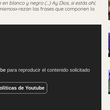
 en blanco y negro (…) Ay Dios, si estás ahí,
 mismos»
rezan las frases que componen la
ube
para reproducir el contenido solicitado
olíticas de Youtube