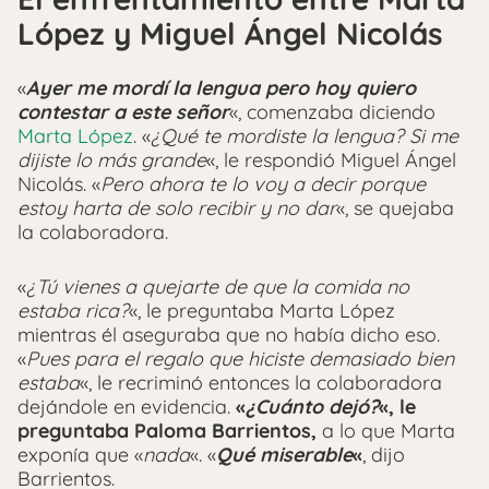
López y Miguel Ángel Nicolás
«
Ayer me mordí la lengua pero hoy quiero
contestar a este señor
«, comenzaba diciendo
Marta López
. «
¿Qué te mordiste la lengua? Si me
dijiste lo más grande
«, le respondió Miguel Ángel
Nicolás. «
Pero ahora te lo voy a decir porque
estoy harta de solo recibir y no dar
«, se quejaba
la colaboradora.
«
¿Tú vienes a quejarte de que la comida no
estaba rica?
«, le preguntaba Marta López
mientras él aseguraba que no había dicho eso.
«
Pues para el regalo que hiciste demasiado bien
estaba
«, le recriminó entonces la colaboradora
dejándole en evidencia.
«
¿Cuánto dejó?
«, le
preguntaba Paloma Barrientos,
a lo que Marta
exponía que «
nada
«. «
Qué miserable
«
, dijo
Barrientos.