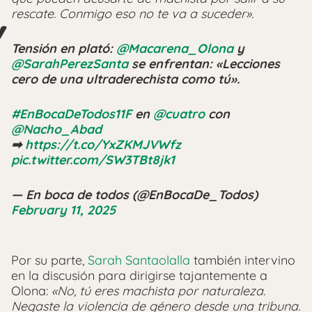
rescate. Conmigo eso no te va a suceder».
Tensión en plató:
@Macarena_Olona
y
@SarahPerezSanta
se enfrentan: «Lecciones
cero de una ultraderechista como tú».
#EnBocaDeTodos11F
en
@cuatro
con
@Nacho_Abad
➡
https://t.co/YxZKMJVWfz
pic.twitter.com/SW3TBt8jk1
— En boca de todos (@EnBocaDe_Todos)
February 11, 2025
Por su parte,
Sarah Santaolalla
también intervino
en la discusión para dirigirse tajantemente a
Olona:
«No, tú eres machista por naturaleza.
Negaste la violencia de género desde una tribuna.