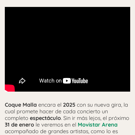
Coque Malla
encara el
2025
con su nueva gira, la
cual promete hacer de cada concierto un
completo
espectáculo
. Sin ir más lejos, el próximo
31 de enero
le veremos en el
Movistar Arena
acompañado de grandes artistas, como lo es