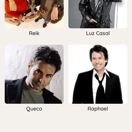
Reik
Luz Casal
Queco
Raphael