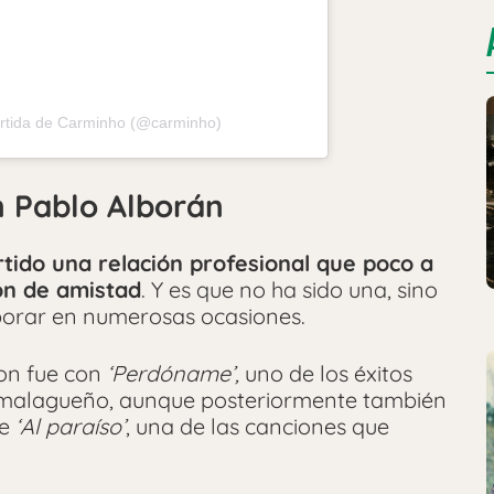
rtida de Carminho (@carminho)
n Pablo Alborán
ido una relación profesional que poco a
ón de amistad
. Y es que no ha sido una, sino
borar en numerosas ocasiones.
ron fue con
‘Perdóname’,
uno de los éxitos
l malagueño, aunque posteriormente también
e
‘Al paraíso’
, una de las canciones que