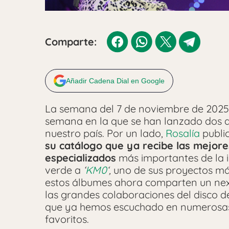
Comparte:
Añadir Cadena Dial en Google
La semana del 7 de noviembre de 2025 
semana en la que se han lanzado dos d
nuestro país. Por un lado,
Rosalía
publi
su catálogo que ya recibe las mejores
especializados
más importantes de la i
verde a
‘
KM0
‘,
uno de sus proyectos más
estos álbumes ahora comparten un nex
las grandes colaboraciones del disco de
que ya hemos escuchado en numerosas
favoritos.