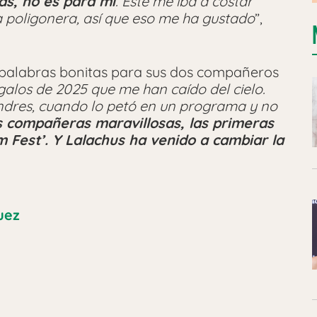
as, no es para mí
. Este me iba a costar
 poligonera, así que eso me ha gustado
”,
palabras bonitas para sus dos compañeros
galos de 2025 que me han caído del cielo.
ondres, cuando lo petó en un programa y no
 compañeras maravillosas, las primeras
m Fest’
. Y Lalachus ha venido a cambiar la
uez