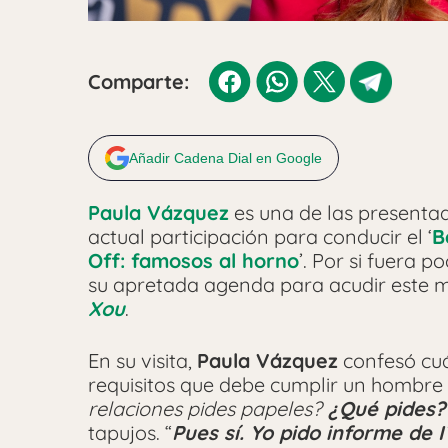
Comparte:
Añadir Cadena Dial en Google
Paula Vázquez
es una de las presenta
actual participación para conducir el ‘
B
Off: famosos al horno
’. Por si fuera 
su apretada agenda para acudir este 
Xou
.
En su visita,
Paula Vázquez
confesó cuá
requisitos que debe cumplir un hombre p
relaciones pides papeles?
¿Qué pides? 
tapujos. “
Pues sí. Yo pido informe de I