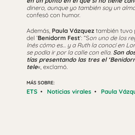
en un punto en el que si no tiene can
dinero, aunque yo también soy un alma
confesó con humor.
Además,
Paula Vázquez
también tuvo 
del ‘
Benidorm Fest
‘: “S
on uno de los re
Inés cómo es… y a Ruth la conocí en L
se podía ir por la calle con ella.
Son dos
tías presentando las tres el ‘Benidor
tele
«, exclamó.
MÁS SOBRE:
ETS
•
Noticias virales
•
Paula Vázq