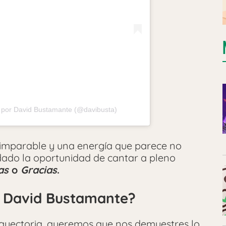
 por David Bustamante (@davibusta)
 imparable y una energía que parece no
dado la oportunidad de cantar a pleno
as
o
Gracias
.
e David Bustamante?
rayectoria, queremos que nos demuestres lo