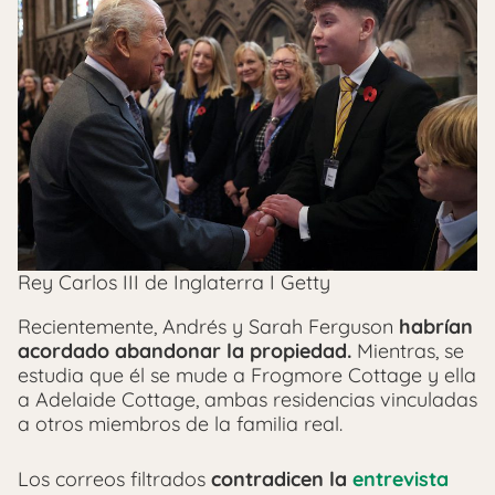
Rey Carlos III de Inglaterra I Getty
Recientemente, Andrés y Sarah Ferguson
habrían
acordado abandonar la propiedad.
Mientras, se
estudia que él se mude a Frogmore Cottage y ella
a Adelaide Cottage, ambas residencias vinculadas
a otros miembros de la familia real.
Los correos filtrados
contradicen la
entrevista