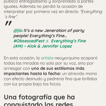
público entregadísimo y sorprendido a partes
iguales. Además no perdió la ocasión de
interpretar por primera vez en directo
“Everything
´s fine”
.
@jlo
It’s a new Jeneration of party
people! Everything’s Fine…
#ObsessedFest
♬ Everything’s Fine
(AM) – Alok & Jennifer Lopez
En esta ocasión, la
artista
neoyorquina acaparó
todas las miradas no solo por su voz, sino por
arriesgar con
uno de sus estilismos más
impactantes hasta la fecha:
un atrevido mono
con efecto desnudo y pedrería fina que brillaba
con luz propia bajo los focos.
Una fotografía que ha
conquistado las redes