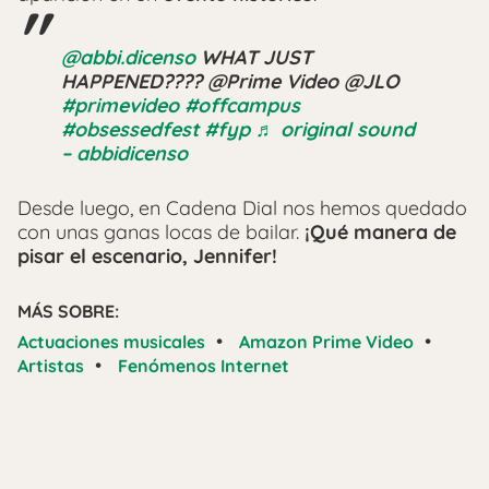
@abbi.dicenso
WHAT JUST
HAPPENED???? @Prime Video @JLO
#primevideo
#offcampus
#obsessedfest
#fyp
♬ original sound
– abbidicenso
Desde luego, en Cadena Dial nos hemos quedado
con unas ganas locas de bailar.
¡Qué manera de
pisar el escenario, Jennifer!
MÁS SOBRE:
•
•
Actuaciones musicales
Amazon Prime Video
•
Artistas
Fenómenos Internet