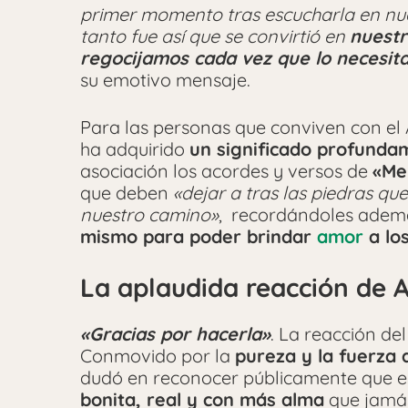
primer momento tras escucharla en nue
tanto fue así que se convirtió en
nuestr
regocijamos cada vez que lo necesi
su emotivo mensaje.
Para las personas que conviven con el A
ha adquirido
un significado profund
asociación los acordes y versos de
«Me
que deben
«dejar a tras las piedras q
nuestro camino»
, recordándoles adem
mismo para poder brindar
amor
a lo
La aplaudida reacción de 
«Gracias por hacerla»
. La reacción de
Conmovido por la
pureza y la fuerza 
dudó en reconocer públicamente que es
bonita, real y con más alma
que jamás