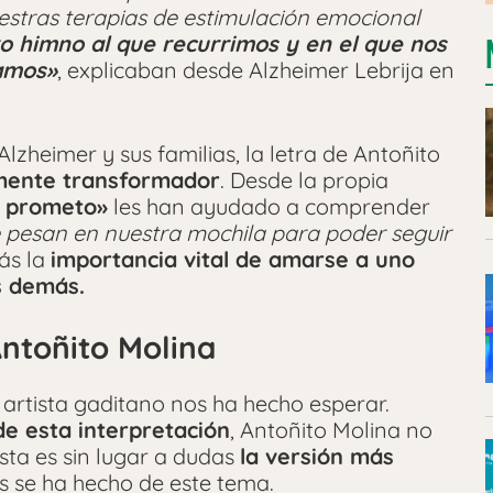
stras terapias de estimulación emocional
o himno al que recurrimos y en el que nos
tamos»
, explicaban desde Alzheimer Lebrija en
lzheimer y sus familias, la letra de Antoñito
amente transformador
. Desde la propia
 prometo»
les han ayudado a comprender
ue pesan en nuestra mochila para poder seguir
ás la
importancia vital de amarse a uno
s demás.
Antoñito Molina
l artista gaditano nos ha hecho esperar.
de esta interpretación
, Antoñito Molina no
ta es sin lugar a dudas
la versión más
 se ha hecho de este tema.