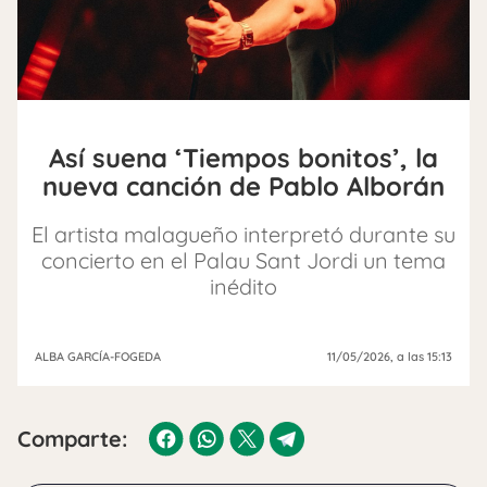
Así suena ‘Tiempos bonitos’, la
nueva canción de Pablo Alborán
El artista malagueño interpretó durante su
concierto en el Palau Sant Jordi un tema
inédito
ALBA GARCÍA-FOGEDA
11/05/2026
, a las 15:13
Comparte: