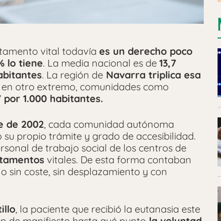
stamento vital todavía
es un derecho poco
 lo tiene
. La media nacional es de
13,7
abitantes
. La región de
Navarra triplica esa
o, en otro extremo, comunidades como
7 por 1.000 habitantes.
e de 2002
, cada comunidad autónoma
 su propio trámite y grado de accesibilidad.
rsonal de trabajo social de los centros de
stamentos
vitales. De esta forma contaban
o sin coste, sin desplazamiento y con
illo
, la paciente que recibió la eutanasia este
en de manifiesto hasta qué punto
la voluntad