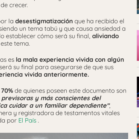
de crecer.
por la
desestigmatización
que ha recibido el
 siendo un tema tabú y que causa ansiedad a
o establecer cómo será su final,
aliviando
 este tema.
ras es
la mala experiencia vivida con algún
 será su final para asegurarse de que sus
eriencia vivida anteriormente.
l 70%
de quienes poseen este documento son
 previsoras y más conscientes del
ica cuidar a un familiar dependiente”
,
mera y registradora de testamentos vitales
ada por
El País
.