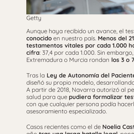
Getty
Aunque haya recibido un avance, el te
conocido
en nuestro país.
Menos del 2%
testamentos vitales por cada 1.000 h
cifra
: 37,4 por cada 1.000. Sin embarg
Extremadura o Murcia rondan
los 3 o 
Tras la
Ley de Autonomía del Pacient
diseñó su propio modelo, desarrollando
A partir de 2018, Navarra autorizó al pe
salud para que
pudiera formalizar te
con que cualquier persona podía hacerl
asesoramiento especializado.
Casos recientes como el de
Noelia Cast
año
tras una larga batalla legal
, pon