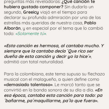
preguntas más reveladoras:
¿Qué canción te
hubiera gustado componer?
Sin dudarlo un
segundo,
Greeicy
viajó en el tiempo para
declarar su profunda admiración por una de las
estrellas más queridas de nuestra casa,
Pablo
Alborán
, y en especial por el tema que lo cambió
todo:
«Solamente tú»
.
«Esta canción es hermosa, al cantaba mucho. Y
siempre que la cantaba decía `Que rico ser
dueña de esta canción y decir yo la hice´»
,
admitió con total naturalidad.
Para la colombiana, este tema supuso su flechazo
musical con el malagueño, a quien define como
«demasiado talentoso»
. Le marcó tanto que se
convirtió en la banda sonora de su día a día.
«En
esa época, cantaba esta canción para todo: pa
´bañarme, pa´maquillarme, pa´lo que fuera».