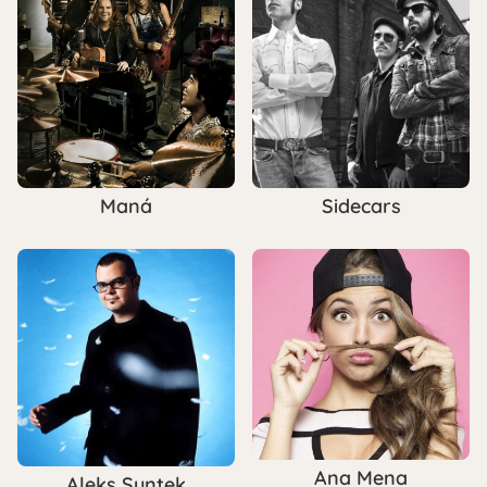
Maná
Sidecars
Ana Mena
Aleks Syntek