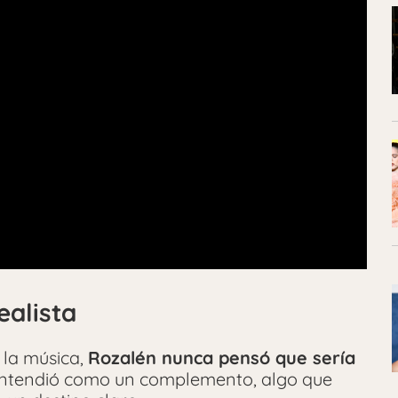
ealista
 la música,
Rozalén nunca pensó que sería
 entendió como un complemento, algo que