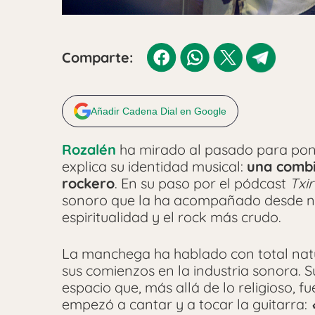
Comparte:
Añadir Cadena Dial en Google
Rozalén
ha mirado al pasado para pone
explica su identidad musical:
una combin
rockero
. En su paso por el pódcast
Txi
sonoro que la ha acompañado desde ni
espiritualidad y el rock más crudo.
La manchega ha hablado con total natu
sus comienzos en la industria sonora. S
espacio que, más allá de lo religioso, fu
empezó a cantar y a tocar la guitarra:
«