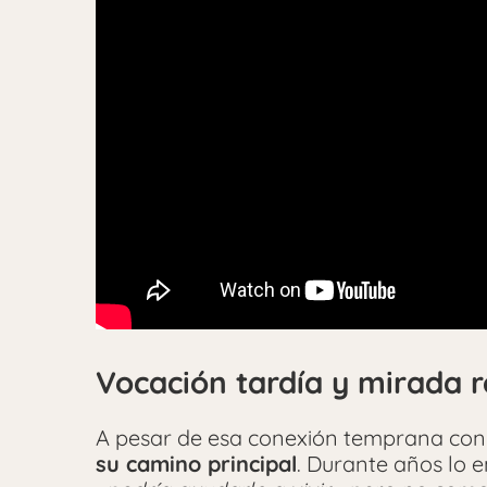
Vocación tardía y mirada r
A pesar de esa conexión temprana con
su camino principal
. Durante años lo