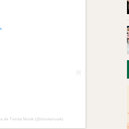
m
a de Txirula Musik (@txirulamusik)