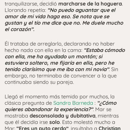
tranquilizarse, decidió
marcharse de la hoguera
.
Llorando repetía:
“No puedo aguantar que el
amor de mi vida haga eso. Se nota que se
gustan y el tío me dice que no. Me duele mucho
el corazón”.
Él trataba de arreglarlo, declarando no haber
hecho nada con ella en la cama:
“Estaba cómodo
con ella, me ha ayudado un montón; si
estuviera soltero, me fijaría en ella, pero he
tenido clarísimo que me iba con mi novia”
. Sin
embargo, no terminaba de convencer a la que
continuaba siendo su pareja.
Llegó el momento más temido por muchos, la
clásica pregunta de
Sandra Barneda
:
“¿Cómo
quieres abandonar la experiencia?”
. Mar se
mostraba
desconsolada y dubitativa
, mientras
que él decidía irse
solo
. Esto molestó mucho a
Mar:
“Eres un puto cerdo”
, insultaba a
Christian