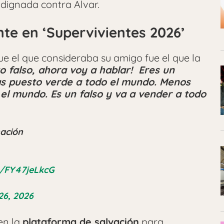
indignada contra Alvar.
nte en ‘Supervivientes 2026’
e el que consideraba su amigo fue el que la
to falso, ahora voy a hablar! Eres un
has puesto verde a todo el mundo. Menos
 el mundo. Es un falso y va a vender a todo
nación
om/FY47jeLkcG
26, 2026
en la
plataforma de salvación
para