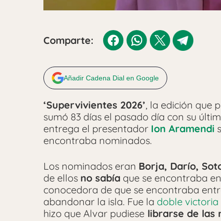
Comparte:
Añadir Cadena Dial en Google
‘Supervivientes 2026’
, la edición que
sumó 83 días el pasado día con su últi
entrega el presentador
Ion Aramendi
s
encontraba nominados.
Los nominados eran
Borja, Darío, Sot
de ellos
no sabía
que se encontraba en
conocedora de que se encontraba entre
abandonar la isla. Fue la
doble victoria
hizo que Alvar pudiese
librarse de las