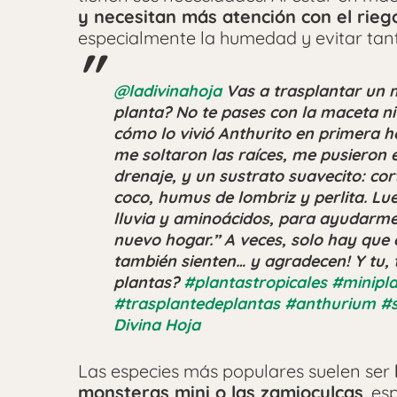
y necesitan más atención con el rieg
especialmente la humedad y evitar tant
@ladivinahoja
Vas a trasplantar un m
planta? No te pases con la maceta ni 
cómo lo vivió Anthurito en primera h
me soltaron las raíces, me pusieron
drenaje, y un sustrato suavecito: cor
coco, humus de lombriz y perlita. L
lluvia y aminoácidos, para ayudarme
nuevo hogar.” A veces, solo hay que e
también sienten… y agradecen! Y tu,
plantas?
#plantastropicales
#minipl
#trasplantedeplantas
#anthurium
#s
Divina Hoja
Las especies más populares suelen ser
monsteras mini o las zamioculcas
, es