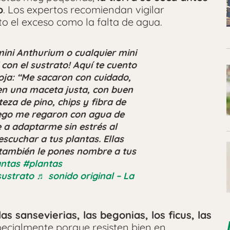
o
. Los expertos recomiendan vigilar
o el exceso como la falta de agua.
ini Anthurium o cualquier mini
con el sustrato! Aquí te cuento
oja: “Me sacaron con cuidado,
 en una maceta justa, con buen
teza de pino, chips y fibra de
uego me regaron con agua de
 a adaptarme sin estrés al
scuchar a tus plantas. Ellas
 también le pones nombre a tus
antas
#plantas
ustrato
♬ sonido original – La
las sansevierias, las begonias, los ficus, las
pecialmente porque resisten bien en