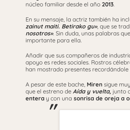
núcleo familiar desde el año
2013
.
En su mensaje, la actriz también ha in
zainut maiti. Betirako gu»
, que se tra
nosotros»
. Sin duda, unas palabras qu
importante para ella.
Añadir que sus compañeros de industri
apoyo es redes sociales. Rostros céleb
han mostrado presentes recordándole q
A pesar de este bache,
Miren
sigue muy 
que el estreno de
Aída y vuelta,
junto 
entera
y con una
sonrisa de oreja a o