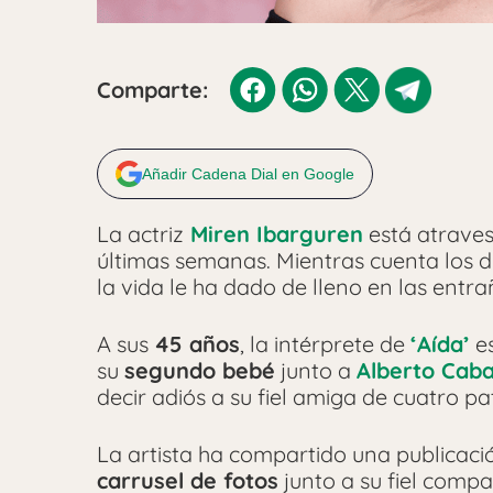
Comparte:
Añadir Cadena Dial en Google
La actriz
Miren Ibarguren
está atrave
últimas semanas. Mientras cuenta los 
la vida le ha dado de lleno en las entra
A sus
45 años
, la intérprete de
‘Aída’
e
su
segundo bebé
junto a
Alberto Caba
decir adiós a su fiel amiga de cuatro pa
La artista ha compartido una publica
carrusel de fotos
junto a su fiel comp