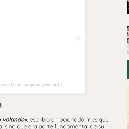
da de Miren Ibarguren (@mirenib)
n
 volando»
, escribía emocionada. Y es que
a, sino que era parte fundamental de su