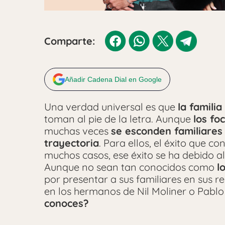
Comparte:
Añadir Cadena Dial en Google
Una verdad universal es que
la familia
toman al pie de la letra. Aunque
los fo
muchas veces
se esconden familiares
trayectoria
. Para ellos, el éxito que co
muchos casos, ese éxito se ha debido a
Aunque no sean tan conocidos como
l
por presentar a sus familiares en sus r
en los hermanos de Nil Moliner o Pabl
conoces?