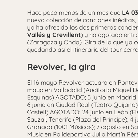
Hace poco menos de un mes que
LA 03
nueva colección de canciones inéditas, e
ya ha ofrecido los dos primeros concier
Vallés y Crevillent
) y ha agotado entr
(Zaragoza y Onda). Gira de la que ya 
quedando así el itinerario del tour cerr
Revolver, la gira
El 16 mayo Revolver actuará en Ponteve
mayo en Valladolid (Auditorio Miguel D
Esquinas) AGOTADO; 5 junio en Madrid (
6 junio en Ciudad Real (Teatro Quijano);
Castell) AGOTADO; 24 junio en León (Fie
Sauzal, Tenerife (Plaza del Príncipe); 4 j
Granada (1001 Músicas); 7 agosto en S
Music en Polideportivo Julio Martín Pé