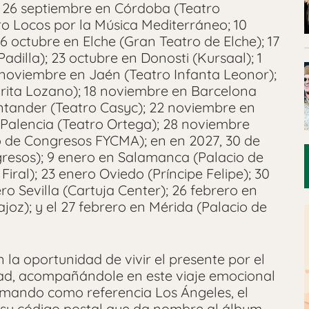
; 26 septiembre en Córdoba (Teatro
o Locos por la Música Mediterráneo; 10
 16 octubre en Elche (Gran Teatro de Elche); 17
adilla); 23 octubre en Donosti (Kursaal); 1
 noviembre en Jaén (Teatro Infanta Leonor);
rita Lozano); 18 noviembre en Barcelona
ntander (Teatro Casyc); 22 noviembre en
Palencia (Teatro Ortega); 28 noviembre
o de Congresos FYCMA); en en 2027, 30 de
gresos); 9 enero en Salamanca (Palacio de
iral); 23 enero Oviedo (Príncipe Felipe); 30
ro Sevilla (Cartuja Center); 26 febrero en
oz); y el 27 febrero en Mérida (Palacio de
 la oportunidad de vivir el presente por el
dad, acompañándole en este viaje emocional
omando como referencia Los Ángeles, el
y su código postal que da nombre al álbum,