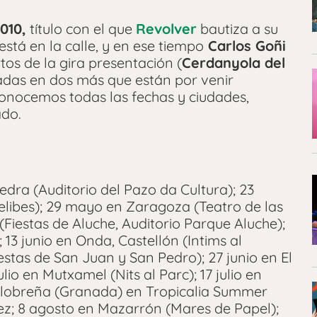
010,
título con el que
Revolver
bautiza a su
stá en la calle, y en ese tiempo
Carlos Goñi
tos de la gira presentación (
Cerdanyola del
adas en dos más que están por venir
conocemos todas las fechas y ciudades,
ado.
dra (Auditorio del Pazo da Cultura); 23
elibes); 29 mayo en Zaragoza (Teatro de las
Fiestas de Aluche, Auditorio Parque Aluche);
 13 junio en Onda, Castellón (Intims al
stas de San Juan y San Pedro); 27 junio en El
ulio en Mutxamel (Nits al Parc); 17 julio en
alobreña (Granada) en Tropicalia Summer
rez; 8 agosto en Mazarrón (Mares de Papel);