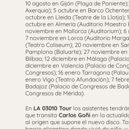
10 agosto en Gijón (Playa de Poniente)
Axerquia); 5 octubre en Barco Ochenter
octubre en Lleida (Teatre de la Llotja);
octubre en Almería (Auditorio Maestro P
noviembre en Mallorca (Auditorium); 6
7 noviembre en Lorca (Auditorio Marga
(Teatro Coliseum); 20 noviembre en Sa
Pamplona (Baluarte); 27 noviembre en 
Bilbao; 12 diciembre en Málaga (Palaci
diciembre en Valencia (Palacio de Con
Congresos); 16 enero Tarragona (Palau F
enero Vigo (Teatro Afundación); 7 febre
Badajoz (Palacio de Congresos de Badaj
Congresos de Mérida).
En
LA 03010 Tour
los asistentes tendrán
que transita
Carlos Goñi
en la actuali
al origen que supone el nuevo disco. T
barrio alicantino donde vivió de niño, 