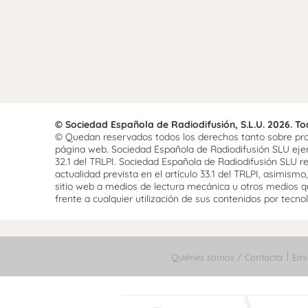
© Sociedad Española de Radiodifusión, S.L.U. 2026. T
© Quedan reservados todos los derechos tanto sobre prog
página web. Sociedad Española de Radiodifusión SLU ejerce
32.1 del TRLPI. Sociedad Española de Radiodifusión SLU re
actualidad prevista en el artículo 33.1 del TRLPI, asimis
sitio web a medios de lectura mecánica u otros medios qu
frente a cualquier utilización de sus contenidos por tecnolo
Quiénes somos / Contacta
Emi