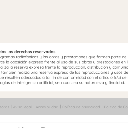
odos los derechos reservados
ramas radiofónicos y las obras y prestaciones que formen parte de e
 la oposición expresa frente al uso de sus obras y prestaciones en la
aliza la reserva expresa frente la reproducción, distribución y comuni
mo, también realiza una reserva expresa de las reproducciones y usos d
e resulten adecuados a tal fin de conformidad con el artículo 67.3 de
gías de inteligencia artificial, sea cual sea su naturaleza y finalidad.
soras
Aviso legal
Accesibilidad
Política de privacidad
Política de Co