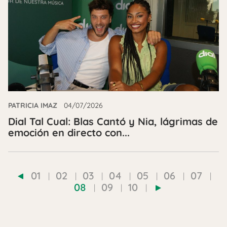
PATRICIA IMAZ
04/07/2026
Dial Tal Cual: Blas Cantó y Nia, lágrimas de
emoción en directo con...
01
02
03
04
05
06
07
08
09
10