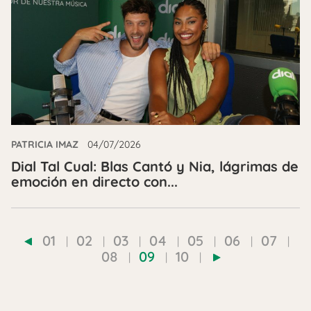
PATRICIA IMAZ
04/07/2026
Dial Tal Cual: Blas Cantó y Nia, lágrimas de
emoción en directo con...
01
02
03
04
05
06
07
08
09
10