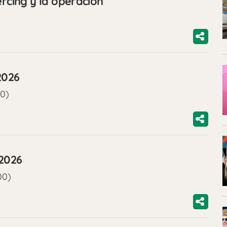
ercing y la operación
2026
00)
/2026
00)