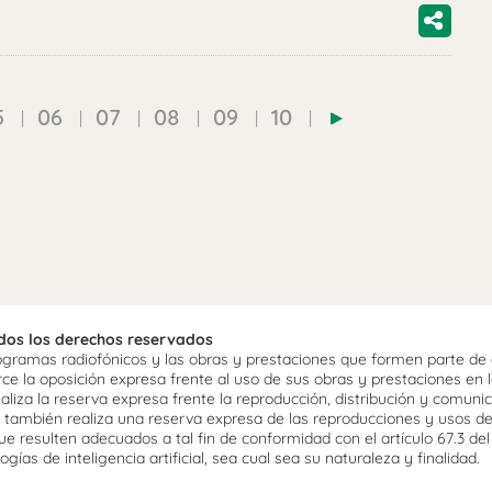
5
06
07
08
09
10
odos los derechos reservados
ramas radiofónicos y las obras y prestaciones que formen parte de e
 la oposición expresa frente al uso de sus obras y prestaciones en la
aliza la reserva expresa frente la reproducción, distribución y comuni
mo, también realiza una reserva expresa de las reproducciones y usos d
e resulten adecuados a tal fin de conformidad con el artículo 67.3 de
gías de inteligencia artificial, sea cual sea su naturaleza y finalidad.