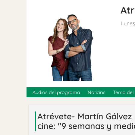
At
Lunes
Audios del programa
Noticias
Tema del 
Atrévete- Martín Gálvez
cine: "9 semanas y medi