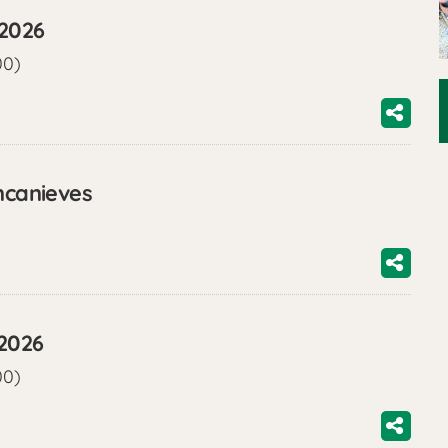
/2026
00)
ncanieves
/2026
00)