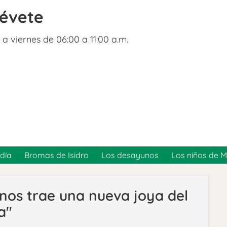
révete
 a viernes de 06:00 a 11:00 a.m.
día
Bromas de Isidro
Los desayunos
Los niños de 
 nos trae una nueva joya del
a"