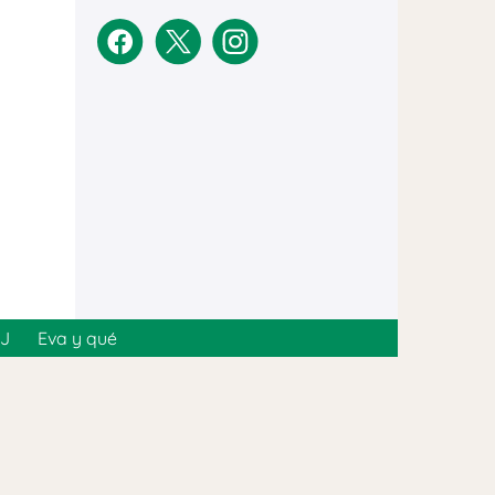
MJ
Eva y qué